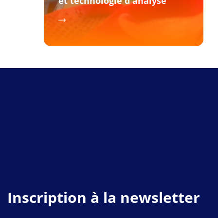
et technologie d'analyse
+32 (0)83 634456
biomecanique.academy@gmail.com
Inscription à la newsletter